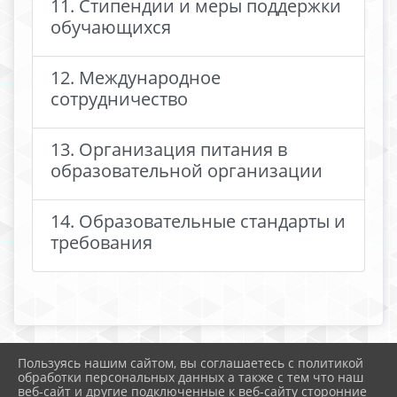
11. Стипендии и меры поддержки
обучающихся
12. Международное
сотрудничество
13. Организация питания в
образовательной организации
14. Образовательные стандарты и
требования
Пользуясь нашим сайтом, вы соглашаетесь с политикой
2026 г. sosh10.uo-moshr.ru
обработки персональных данных а также с тем что наш
Вход
веб-сайт и другие подключенные к веб-сайту сторонние