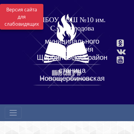
Версия сайта
для
МБОУ СОШ №10 им.
слабовидящих
С.И. Холодова
муниципального
образования
Щербиновский район
станица
Новощербиновская