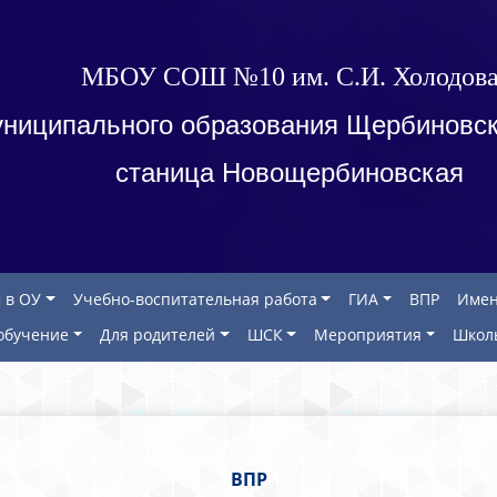
МБОУ СОШ №10 им. С.И. Холодов
ниципального образования Щербиновск
станица Новощербиновская
 в ОУ
Учебно-воспитательная работа
ГИА
ВПР
Имен
обучение
Для родителей
ШСК
Мероприятия
Школ
ВПР