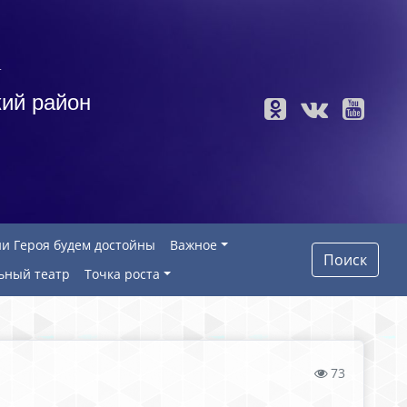
а
ий район
и Героя будем достойны
Важное
Поиск
ьный театр
Точка роста
73