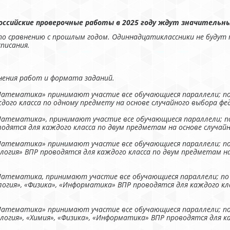
оссийские проверочные работы в 2025 году ждут значительн
 по сравнению с прошлым годом. Одиннадцатиклассники не буду
списания.
нения работ и формата заданий.
«Математика» принимают участие все обучающиеся параллели; 
дого класса по одному предмету на основе случайного выбора ф
«Математика», принимают участие все обучающиеся параллели; 
оводятся для каждого класса по двум предметам на основе случа
«Математика» принимают участие все обучающиеся параллели; п
ология» ВПР проводятся для каждого класса по двум предметам н
«Математика, принимают участие все обучающиеся параллели; п
логия», «Физика», «Информатика» ВПР проводятся для каждого кл
«Математика» принимают участие все обучающиеся параллели; п
логия», «Химия», «Физика», «Информатика» ВПР проводятся для к