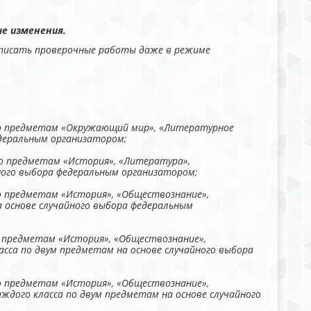
ые изменения.
т писать проверочные работы даже в режиме
по предметам «Окружающий мир», «Литературное
едеральным организатором;
по предметам «История», «Литература»,
йного выбора федеральным организатором;
о предметам «История», «Обществознание»,
а основе случайного выбора федеральным
о предметам «История», «Обществознание»,
асса по двум предметам на основе случайного выбора
о предметам «История», «Обществознание»,
аждого класса по двум предметам на основе случайного