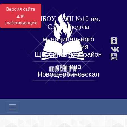
Версия сайта
для
МБОУ СОШ №10 им.
слабовидящих
С.И. Холодова
муниципального
образования
Щербиновский район
станица
Новощербиновская