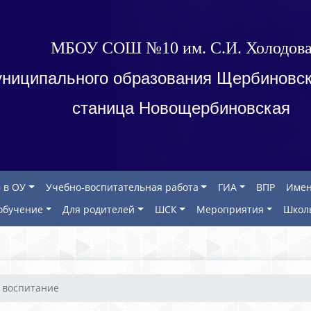
МБОУ СОШ №10 им. С.И. Холодов
ниципального образования Щербиновск
станица Новощербиновская
 в ОУ
Учебно-воспитательная работа
ГИА
ВПР
Имен
обучение
Для родителей
ШСК
Мероприятия
Школ
 воспитание