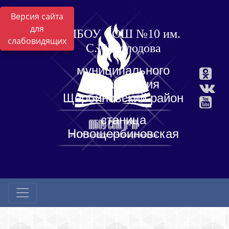
Версия сайта
для
МБОУ СОШ №10 им.
слабовидящих
С.И. Холодова
муниципального
образования
Щербиновский район
станица
Новощербиновская