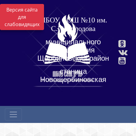
Версия сайта
для
МБОУ СОШ №10 им.
слабовидящих
С.И. Холодова
муниципального
образования
Щербиновский район
станица
Новощербиновская