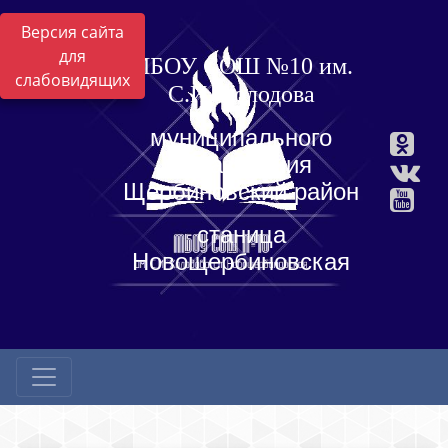
Версия сайта
для
МБОУ СОШ №10 им.
слабовидящих
С.И. Холодова
муниципального
образования
Щербиновский район
станица
Новощербиновская