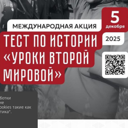
ботки
ие
okies такие как
тика".