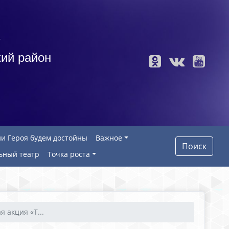
а
ий район
и Героя будем достойны
Важное
Поиск
ьный театр
Точка роста
 акция «Т...