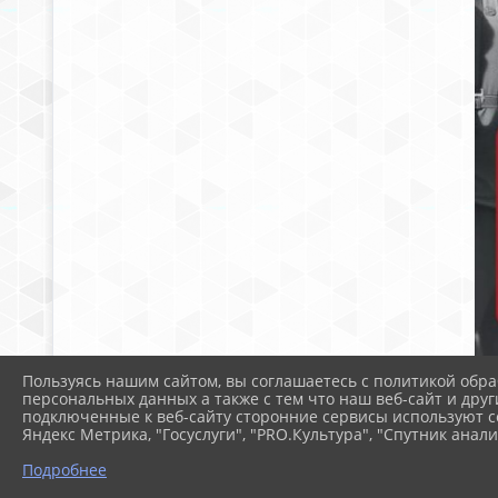
Пользуясь нашим сайтом, вы соглашаетесь с политикой обра
персональных данных а также с тем что наш веб-сайт и друг
подключенные к веб-сайту сторонние сервисы используют co
Яндекс Метрика, "Госуслуги", "PRO.Культура", "Спутник анали
Подробнее