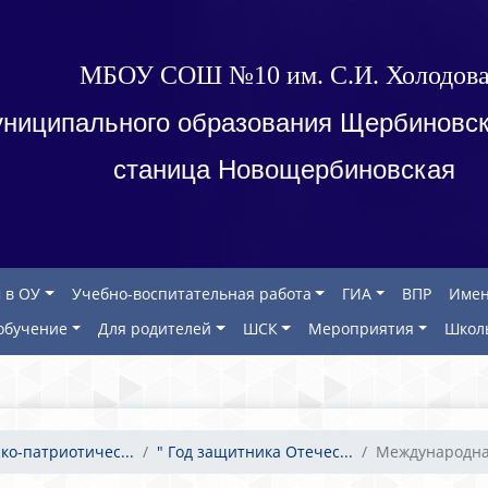
МБОУ СОШ №10 им. С.И. Холодов
ниципального образования Щербиновск
станица Новощербиновская
 в ОУ
Учебно-воспитательная работа
ГИА
ВПР
Имен
обучение
Для родителей
ШСК
Мероприятия
Школ
ко-патриотичес...
" Год защитника Отечес...
Международная