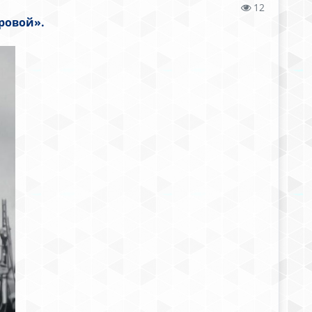
12
ровой».